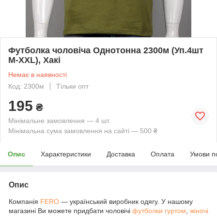
Футболка чоловіча Однотонна 2300м (Уп.4шт
M-XXL), Хакі
Немає в наявності
Код: 2300м
Тільки опт
195
₴
Мінімальне замовлення — 4 шт.
Мінімальна сума замовлення на сайті — 500 ₴
Опис
Характеристики
Доставка
Оплата
Умови п
Опис
Компанія
FERO
— український виробник одягу. У нашому
магазині Ви можете придбати чоловічі
футболки гуртом
,
жіночі