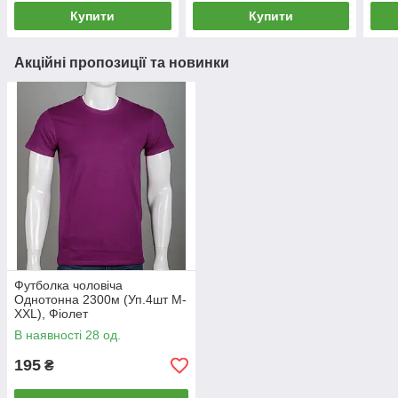
Купити
Купити
Акційні пропозиції та новинки
Футболка чоловіча
Однотонна 2300м (Уп.4шт M-
XXL), Фіолет
В наявності 28 од.
195
₴