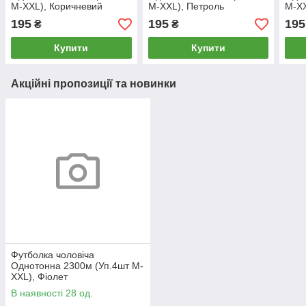
M-XXL), Коричневий
M-XXL), Петроль
M-XX
195
195
195
₴
₴
Купити
Купити
Акційні пропозиції та новинки
Футболка чоловіча
Однотонна 2300м (Уп.4шт M-
XXL), Фіолет
В наявності 28 од.