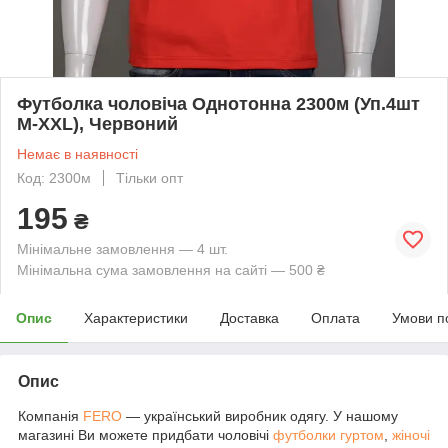
Футболка чоловіча Однотонна 2300м (Уп.4шт
M-XXL), Червоний
Немає в наявності
Код: 2300м
Тільки опт
195
₴
Мінімальне замовлення — 4 шт.
Мінімальна сума замовлення на сайті — 500 ₴
Опис
Характеристики
Доставка
Оплата
Умови п
Опис
Компанія
FERO
— український виробник одягу. У нашому
магазині Ви можете придбати чоловічі
футболки гуртом
,
жіночі