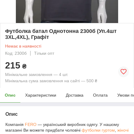
Футболка батал Однотонна 2300б (Уп.4шт
3XL,4XL), Графіт
Немає в наявності
Код: 2300б
Тільки опт
215
₴
Мінімальне замовлення — 4 шт.
Мінімальна сума замовлення на сайті — 500 ₴
Опис
Характеристики
Доставка
Оплата
Умови п
Опис
Компанія
FERO
— український виробник одягу. У нашому
магазині Ви можете придбати чоловічі
футболки гуртом
,
жіночі