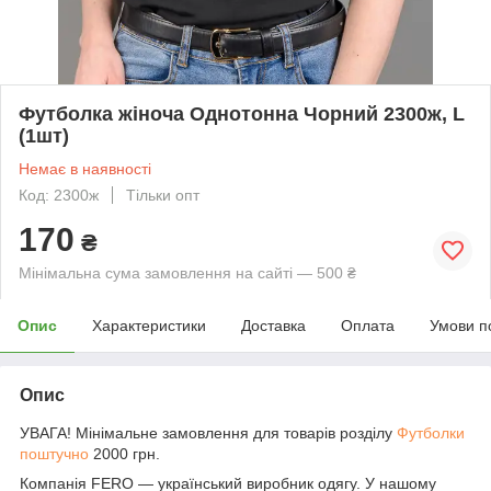
Футболка жіноча Однотонна Чорний 2300ж, L
(1шт)
Немає в наявності
Код: 2300ж
Тільки опт
170
₴
Мінімальна сума замовлення на сайті — 500 ₴
Опис
Характеристики
Доставка
Оплата
Умови п
Опис
УВАГА! Мінімальне замовлення для товарів розділу
Футболки
поштучно
2000 грн.
Компанія FERO — український виробник одягу. У нашому