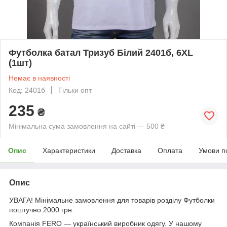
Футболка батал Тризуб Білий 2401б, 6XL
(1шт)
Немає в наявності
Код: 2401б
Тільки опт
235
₴
Мінімальна сума замовлення на сайті — 500 ₴
Опис
Характеристики
Доставка
Оплата
Умови п
Опис
УВАГА! Мінімальне замовлення для товарів розділу Футболки
поштучно 2000 грн.
Компанія FERO — український виробник одягу. У нашому