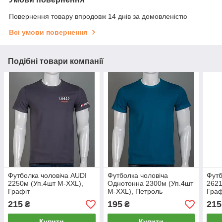
Повернення товару впродовж 14 днів за домовленістю
Всі умови повернення
Подібні товари компанії
Футболка чоловіча AUDI
Футболка чоловіча
Футб
2250м (Уп.4шт M-XXL),
Однотонна 2300м (Уп.4шт
2621
Графіт
M-XXL), Петроль
Граф
215
195
215
₴
₴
Купити
Купити