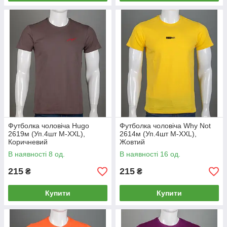
Футболка чоловіча Hugo
Футболка чоловіча Why Not
2619м (Уп.4шт M-XXL),
2614м (Уп.4шт M-XXL),
Коричневий
Жовтий
В наявності 8 од.
В наявності 16 од.
215
215
₴
₴
Купити
Купити