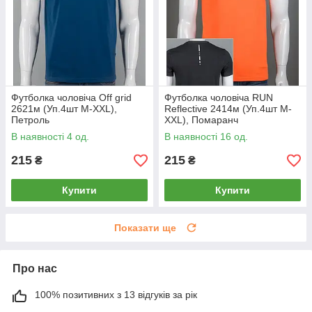
Футболка чоловіча Off grid
Футболка чоловіча RUN
2621м (Уп.4шт M-XXL),
Reflective 2414м (Уп.4шт M-
Петроль
XXL), Помаранч
В наявності 4 од.
В наявності 16 од.
215
215
₴
₴
Купити
Купити
Показати ще
Про нас
100% позитивних з 13 відгуків за рік