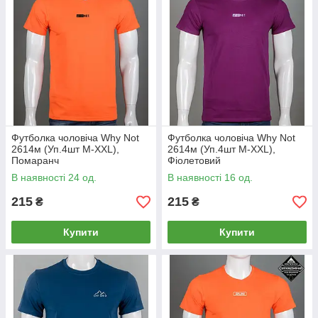
Футболка чоловіча Why Not
Футболка чоловіча Why Not
2614м (Уп.4шт M-XXL),
2614м (Уп.4шт M-XXL),
Помаранч
Фіолетовий
В наявності 24 од.
В наявності 16 од.
215
215
₴
₴
Купити
Купити