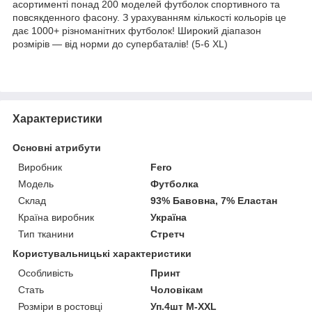
асортименті понад 200 моделей футболок спортивного та
повсякденного фасону. З урахуванням кількості кольорів це
дає 1000+ різноманітних футболок! Широкий діапазон
розмірів — від норми до супербаталів! (5-6 XL)
Характеристики
Основні атрибути
Виробник
Fero
Модель
Футболка
Склад
93% Бавовна, 7% Еластан
Країна виробник
Україна
Тип тканини
Стретч
Користувальницькі характеристики
Особливість
Принт
Стать
Чоловікам
Розміри в ростовці
Уп.4шт M-XXL