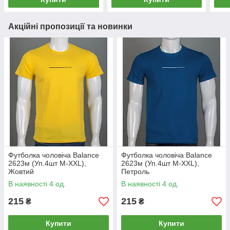
Акційні пропозиції та новинки
Футболка чоловіча Balance
Футболка чоловіча Balance
2623м (Уп.4шт M-XXL),
2623м (Уп.4шт M-XXL),
Жовтий
Петроль
В наявності 4 од.
В наявності 4 од.
215
215
₴
₴
Купити
Купити