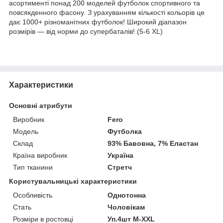
асортименті понад 200 моделей футболок спортивного та
повсякденного фасону. З урахуванням кількості кольорів це
дає 1000+ різноманітних футболок! Широкий діапазон
розмірів — від норми до супербаталів! (5-6 XL)
Характеристики
Основні атрибути
Виробник
Fero
Модель
Футболка
Склад
93% Бавовна, 7% Еластан
Країна виробник
Україна
Тип тканини
Стретч
Користувальницькі характеристики
Особливість
Однотонна
Стать
Чоловікам
Розміри в ростовці
Уп.4шт M-XXL