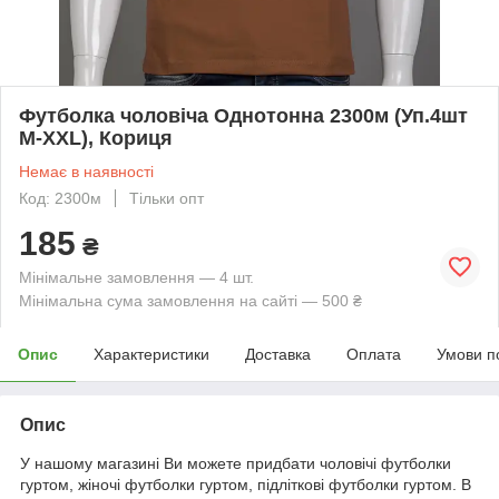
Футболка чоловіча Однотонна 2300м (Уп.4шт
M-XXL), Кориця
Немає в наявності
Код: 2300м
Тільки опт
185
₴
Мінімальне замовлення — 4 шт.
Мінімальна сума замовлення на сайті — 500 ₴
Опис
Характеристики
Доставка
Оплата
Умови п
Опис
У нашому магазині Ви можете придбати чоловічі футболки
гуртом, жіночі футболки гуртом, підліткові футболки гуртом. В