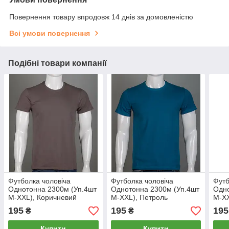
Повернення товару впродовж 14 днів за домовленістю
Всі умови повернення
Подібні товари компанії
Футболка чоловіча
Футболка чоловіча
Футб
Однотонна 2300м (Уп.4шт
Однотонна 2300м (Уп.4шт
Одно
M-XXL), Коричневий
M-XXL), Петроль
M-XX
195
195
195
₴
₴
Купити
Купити