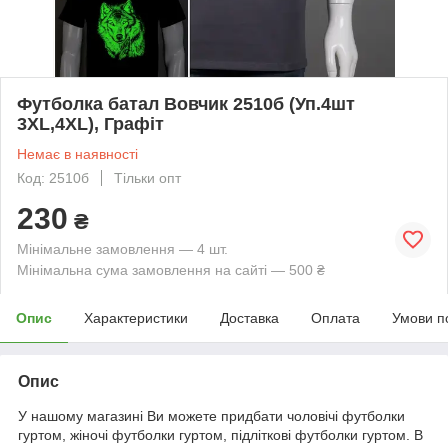
Футболка батал Вовчик 2510б (Уп.4шт
3XL,4XL), Графіт
Немає в наявності
Код: 2510б
Тільки опт
230
₴
Мінімальне замовлення — 4 шт.
Мінімальна сума замовлення на сайті — 500 ₴
Опис
Характеристики
Доставка
Оплата
Умови п
Опис
У нашому магазині Ви можете придбати чоловічі футболки
гуртом, жіночі футболки гуртом, підліткові футболки гуртом. В