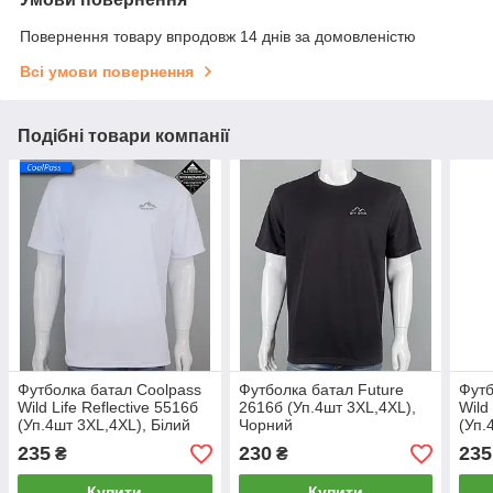
Повернення товару впродовж 14 днів за домовленістю
Всі умови повернення
Подібні товари компанії
Футболка батал Coolpass
Футболка батал Future
Футб
Wild Life Reflective 5516б
2616б (Уп.4шт 3XL,4XL),
Wild
(Уп.4шт 3XL,4XL), Білий
Чорний
(Уп.
235
230
235
₴
₴
Купити
Купити