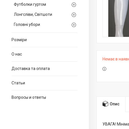
Футболки гуртом
Лонгсліви, Світшоти
Головні убори
Розміри
О нас
Немає в наяв
Доставка та оплата
Статьи
Вопросы и ответы
Опис
УВАГА! Мінім