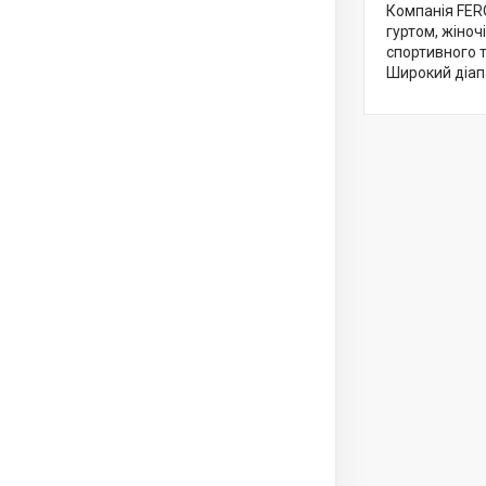
Компанія FER
гуртом, жіноч
спортивного т
Широкий діапа