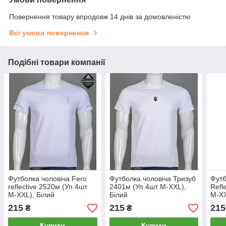
Повернення товару впродовж 14 днів за домовленістю
Всі умови повернення
Подібні товари компанії
Футболка чоловіча Fero
Футболка чоловіча Тризуб
Футб
reflective 2520м (Уп.4шт
2401м (Уп.4шт M-XXL),
Refl
M-XXL), Білий
Білий
M-XX
215
215
215
₴
₴
Купити
Купити