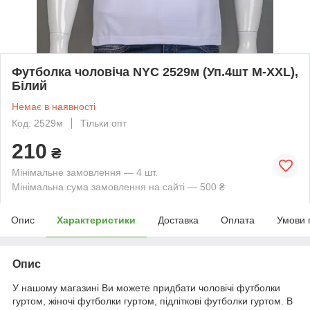
Футболка чоловіча NYC 2529м (Уп.4шт M-XXL),
Білий
Немає в наявності
Код: 2529м
Тільки опт
210
₴
Мінімальне замовлення — 4 шт.
Мінімальна сума замовлення на сайті — 500 ₴
Опис
Характеристики
Доставка
Оплата
Умови 
Опис
У нашому магазині Ви можете придбати чоловічі футболки
гуртом, жіночі футболки гуртом, підліткові футболки гуртом. В