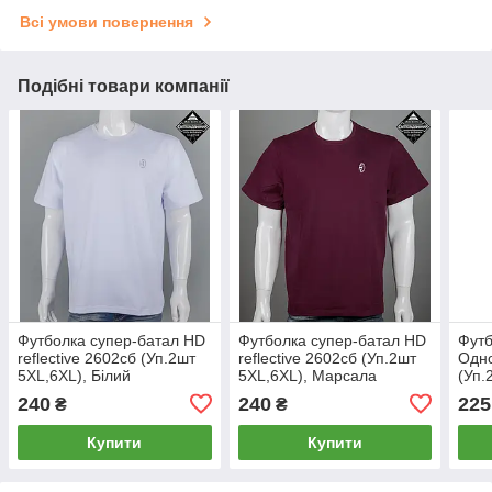
Всі умови повернення
Подібні товари компанії
Футболка супер-батал HD
Футболка супер-батал HD
Футб
reflective 2602сб (Уп.2шт
reflective 2602сб (Уп.2шт
Одн
5XL,6XL), Білий
5XL,6XL), Марсала
(Уп.
240
240
225
₴
₴
Купити
Купити