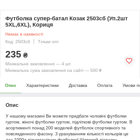
Футболка супер-батал Козак 2503сб (Уп.2шт
5XL,6XL), Кориця
Немає в наявності
Код: 2503сб
Тільки опт
235
₴
Мінімальне замовлення — 4 шт.
Мінімальна сума замовлення на сайті — 500 ₴
Опис
Характеристики
Доставка
Оплата
Умови п
Опис
У нашому магазині Ви можете придбати чоловічі футболки
гуртом, жіночі футболки гуртом, підліткові футболки гуртом. В
асортименті понад 200 моделей футболок спортивного та
повсякденного фасону. З урахуванням кількості кольорів це
дає 1000+ різноманітних футболок! Широкий діапазон