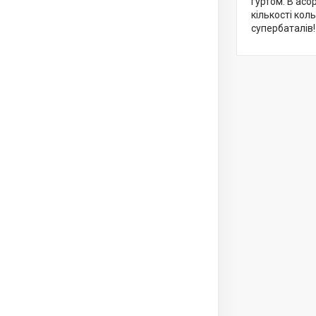
гуртом. В ас
кількості кол
супербаталів! 