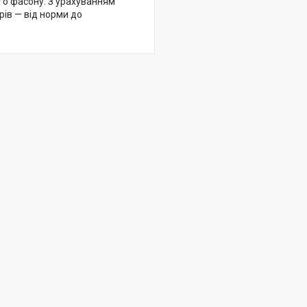
го фасону. З урахуванням
рів — від норми до