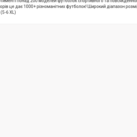
ортименті понад 200 моделей футболок спортивного та повсякденно
ьорів це дає 1000+ різноманітних футболок! Широкий діапазон розмі
(5-6 XL)