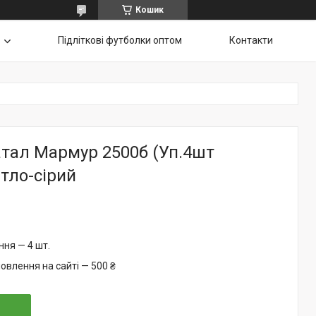
Кошик
Підліткові футболки оптом
Контакти
атал Мармур 2500б (Уп.4шт
ітло-сірий
ня — 4 шт.
овлення на сайті — 500 ₴