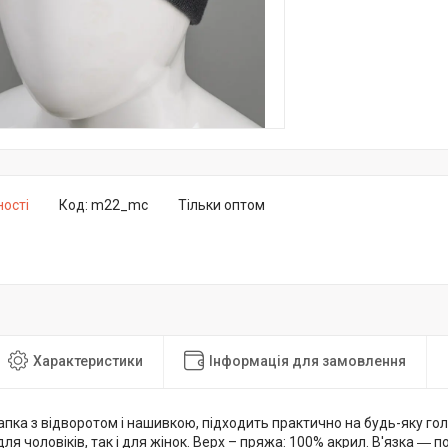
ності
Код:
m22_mc
Тільки оптом
Характеристики
Інформація для замовлення
ка з відворотом і нашивкою, підходить практично на будь-яку голо
для чоловіків, так і для жінок. Верх – пряжа: 100% акрил. В'язка ― 