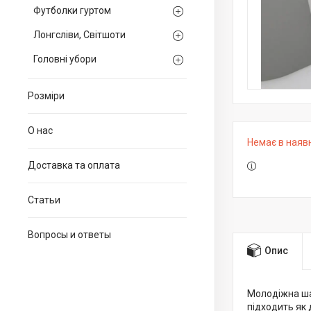
Футболки гуртом
Лонгсліви, Світшоти
Головні убори
Розміри
О нас
Немає в наяв
Доставка та оплата
Статьи
Вопросы и ответы
Опис
Молодіжна шап
підходить як 