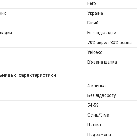
Fero
ник
Україна
Білий
кладки
Без підкладки
70% акрил, 30% вовна
Унісекс
В'язана шапка
ьницькі характеристики
4-клинка
Без відвороту
54-58
Осінь/Зіма
Шапка
Подовжена