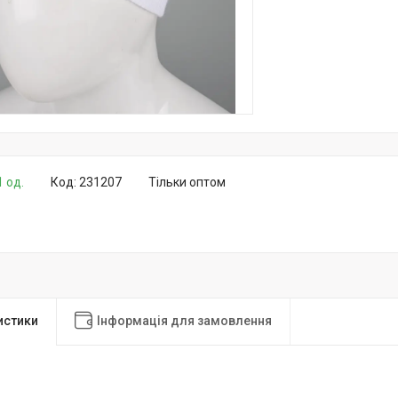
1 од.
Код:
231207
Тільки оптом
истики
Інформація для замовлення