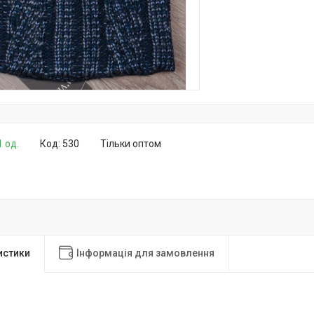
1 од.
Код:
530
Тільки оптом
истики
Інформація для замовлення