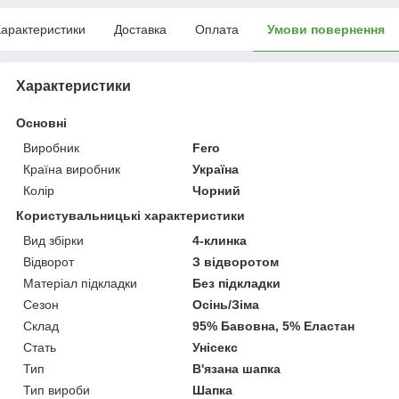
арактеристики
Доставка
Оплата
Умови повернення
Характеристики
Основні
Виробник
Fero
Країна виробник
Україна
Колір
Чорний
Користувальницькі характеристики
Вид збірки
4-клинка
Відворот
З відворотом
Матеріал підкладки
Без підкладки
Сезон
Осінь/Зіма
Склад
95% Бавовна, 5% Еластан
Стать
Унісекс
Тип
В'язана шапка
Тип вироби
Шапка