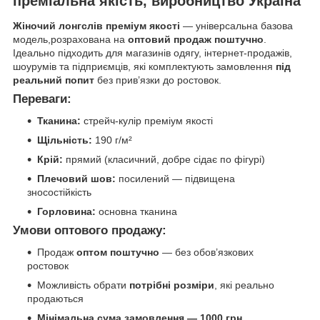
преміальна якість, виробництво Україна
Жіночий лонгслів преміум якості
— універсальна базова
модель,розрахована на
оптовий продаж поштучно
.
Ідеально підходить для магазинів одягу, інтернет-продажів,
шоурумів та підприємців, які комплектують замовлення
під
реальний попит
без прив’язки до ростовок.
Переваги:
Тканина:
стрейч-кулір преміум якості
Щільність:
190 г/м²
Крій:
прямий (класичний, добре сідає по фігурі)
Плечовий шов:
посилений — підвищена
зносостійкість
Горловина:
основна тканина
Умови оптового продажу:
Продаж
оптом поштучно
— без обов’язкових
ростовок
Можливість обрати
потрібні розміри
, які реально
продаються
Мінімальна сума замовлення — 1000 грн