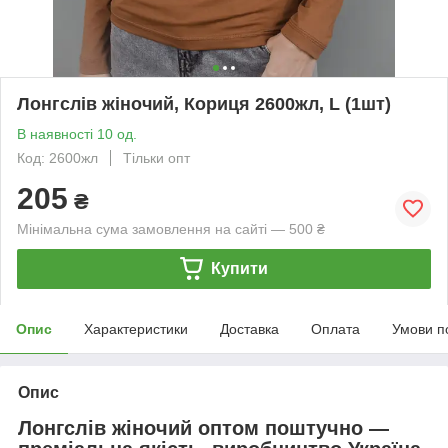
Лонгслів жіночий, Кориця 2600жл, L (1шт)
В наявності 10 од.
Код: 2600жл
Тільки опт
205
₴
Мінімальна сума замовлення на сайті — 500 ₴
Купити
Опис
Характеристики
Доставка
Оплата
Умови п
Опис
Лонгслів жіночий оптом поштучно —