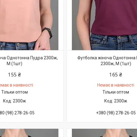
оча Однотонна Пудра 2300ж,
Футболка жіноча Однотонна
M (1шт)
2300ж, M (1шт)
155 ₴
165 ₴
емає в наявності
Немає в наявності
Тільки оптом
Тільки оптом
2300ж
2300ж
80 (98) 278-26-05
+380 (98) 278-26-05