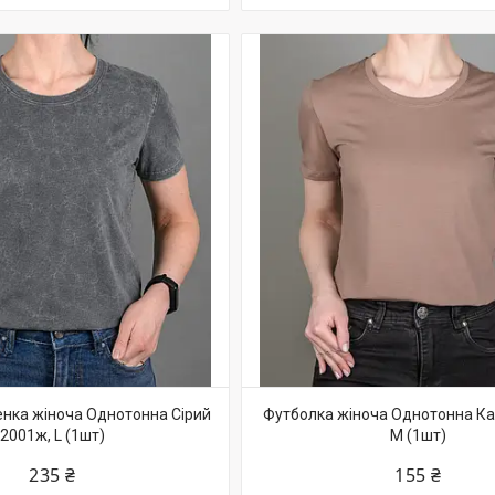
нка жіноча Однотонна Сірий
Футболка жіноча Однотонна Ка
2001ж, L (1шт)
M (1шт)
235 ₴
155 ₴