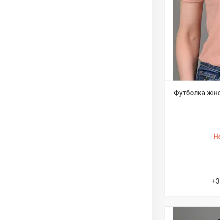
Футболка жін
Н
+3