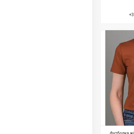
+3
Футболка ж