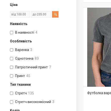
Ціна
Наявність
В наявності
4
Особливість
Варенка
3
Однотонна
83
Патріотичний принт
7
Принт
45
Тип тканини
Футболка варе
Стретч
135
Стретч високоякісний
3
Колір