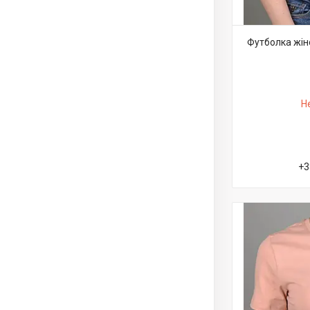
Футболка жін
Н
+3