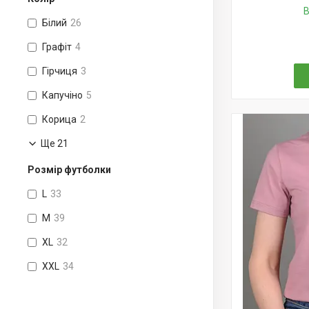
В
Білий
26
Графіт
4
Гірчиця
3
Капучіно
5
Корица
2
Ще 21
Розмір футболки
L
33
M
39
XL
32
XXL
34