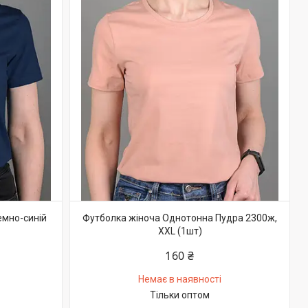
емно-синій
Футболка жіноча Однотонна Пудра 2300ж,
XXL (1шт)
160 ₴
Немає в наявності
Тільки оптом