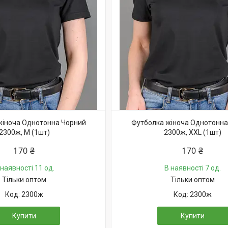
жіноча Однотонна Чорний
Футболка жіноча Однотонна
2300ж, M (1шт)
2300ж, XXL (1шт)
170 ₴
170 ₴
 наявності 11 од.
В наявності 7 од.
Тільки оптом
Тільки оптом
2300ж
2300ж
Купити
Купити