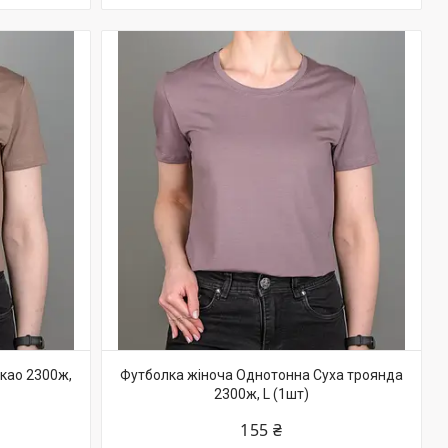
као 2300ж,
Футболка жіноча Однотонна Суха троянда
2300ж, L (1шт)
155 ₴