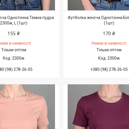
оча Однотонна Темна пудра
Футболка жіноча Однотонна Біл
2300ж, L (1шт)
(1шт)
155 ₴
170 ₴
емає в наявності
Немає в наявності
Тільки оптом
Тільки оптом
2300ж
2300ж
80 (98) 278-26-05
+380 (98) 278-26-05